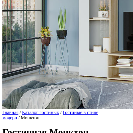
Главная
/
Каталог гостиных
/
Гостиные в стиле
модерн
/ Монктон
Гостинная Монктон