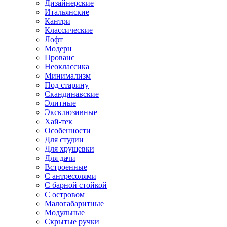
Дизайнерские
Итальянские
Кантри
Классические
Лофт
Модерн
Прованс
Неоклассика
Минимализм
Под старину
Скандинавские
Элитные
Эксклюзивные
Хай-тек
Особенности
Для студии
Для хрущевки
Для дачи
Встроенные
С антресолями
С барной стойкой
С островом
Малогабаритные
Модульные
Скрытые ручки