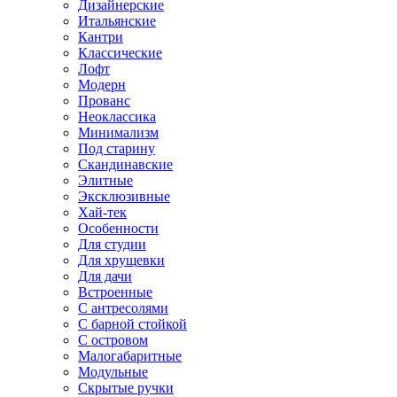
Дизайнерские
Итальянские
Кантри
Классические
Лофт
Модерн
Прованс
Неоклассика
Минимализм
Под старину
Скандинавские
Элитные
Эксклюзивные
Хай-тек
Особенности
Для студии
Для хрущевки
Для дачи
Встроенные
С антресолями
С барной стойкой
С островом
Малогабаритные
Модульные
Скрытые ручки