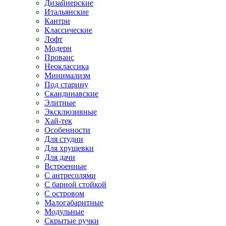
Дизайнерские
Итальянские
Кантри
Классические
Лофт
Модерн
Прованс
Неоклассика
Минимализм
Под старину
Скандинавские
Элитные
Эксклюзивные
Хай-тек
Особенности
Для студии
Для хрущевки
Для дачи
Встроенные
С антресолями
С барной стойкой
С островом
Малогабаритные
Модульные
Скрытые ручки