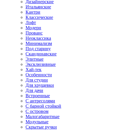
Дизайнерские
Итальянские
Кантри
Классические
Лофт
Модерн
Прованс
Неоклассика
Минимализм
Под старину
Скандинавские
Элитные
Эксклюзивные
Хай-тек
Особенности
Для студии
Для хрущевки
Для дачи
Встроенные
С антресолями
С барной стойкой
С островом
Малогабаритные
Модульные
Скрытые ручки