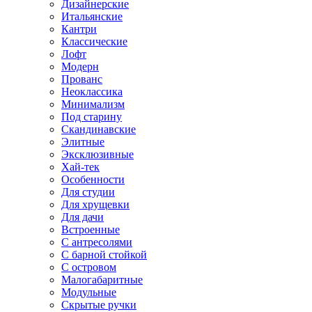
Дизайнерские
Итальянские
Кантри
Классические
Лофт
Модерн
Прованс
Неоклассика
Минимализм
Под старину
Скандинавские
Элитные
Эксклюзивные
Хай-тек
Особенности
Для студии
Для хрущевки
Для дачи
Встроенные
С антресолями
С барной стойкой
С островом
Малогабаритные
Модульные
Скрытые ручки