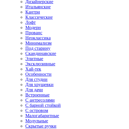
Дизайнерские
Итальянские
Кантри
Классические
Лофт
Модерн
Прованс
Неоклассика
Минимализм
Под старину
Скандинавские
Элитные
Эксклюзивные
Хай-тек
Особенности
Для студии
Для хрущевки
Для дачи
Встроенные
С антресолями
С барной стойкой
С островом
Малогабаритные
Модульные
Скрытые ручки