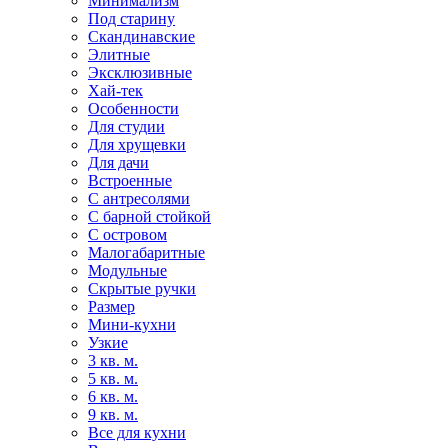
Минимализм
Под старину
Скандинавские
Элитные
Эксклюзивные
Хай-тек
Особенности
Для студии
Для хрущевки
Для дачи
Встроенные
С антресолями
С барной стойкой
С островом
Малогабаритные
Модульные
Скрытые ручки
Размер
Мини-кухни
Узкие
3 кв. м.
5 кв. м.
6 кв. м.
9 кв. м.
Все для кухни