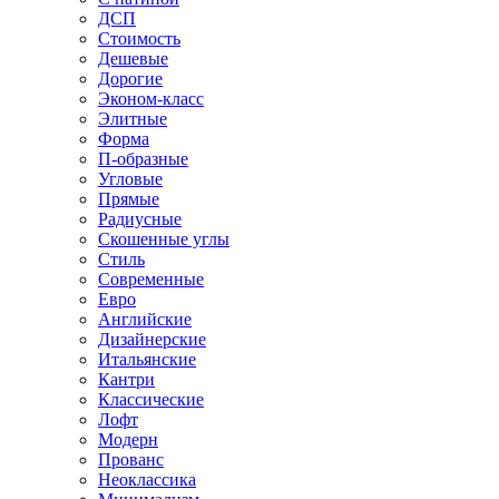
ДСП
Стоимость
Дешевые
Дорогие
Эконом-класс
Элитные
Форма
П-образные
Угловые
Прямые
Радиусные
Скошенные углы
Стиль
Современные
Евро
Английские
Дизайнерские
Итальянские
Кантри
Классические
Лофт
Модерн
Прованс
Неоклассика