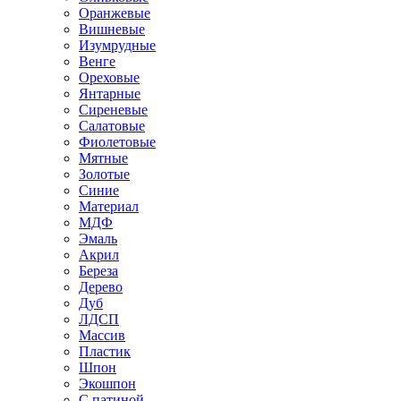
Оранжевые
Вишневые
Изумрудные
Венге
Ореховые
Янтарные
Сиреневые
Салатовые
Фиолетовые
Мятные
Золотые
Синие
Материал
МДФ
Эмаль
Акрил
Береза
Дерево
Дуб
ЛДСП
Массив
Пластик
Шпон
Экошпон
С патиной