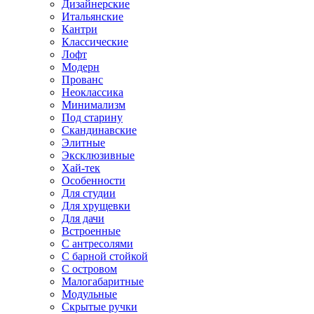
Дизайнерские
Итальянские
Кантри
Классические
Лофт
Модерн
Прованс
Неоклассика
Минимализм
Под старину
Скандинавские
Элитные
Эксклюзивные
Хай-тек
Особенности
Для студии
Для хрущевки
Для дачи
Встроенные
С антресолями
С барной стойкой
С островом
Малогабаритные
Модульные
Скрытые ручки