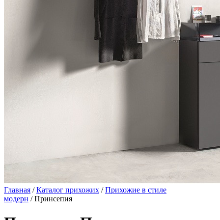
Главная
/
Каталог прихожих
/
Прихожие в стиле
модерн
/ Принсепия