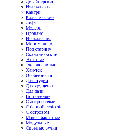
Дизайнерские
Итальянские
Кантри
Классические
Лофт
Модерн
Прованс
Неоклассика
Минимализм
Под старину
Скандинавские
Элитные
Эксклюзивные
Хай-тек
Особенности
Для студии
Для хрущевки
Для дачи
Встроенные
С антресолями
С барной стойкой
С островом
Малогабаритные
Модульные
Скрытые ручки