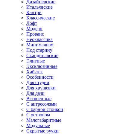
Дизайнерские
Итальянские
Кантри
Классические
Лофт
Модерн
Прованс
Неоклассика
Минимализм
Под старину
Скандинавские
Элитные
Эксклюзивные
Хай-тек
Особенности
Для студии
Для хрущевки
Для дачи
Встроенные
С антресолями
С барной стойкой
С островом
Малогабаритные
Модульные
Скрытые ручки