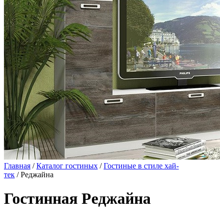
Главная
/
Каталог гостиных
/
Гостиные в стиле хай-
тек
/ Реджайна
Гостинная Реджайна