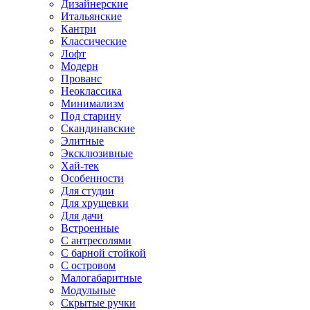
Дизайнерские
Итальянские
Кантри
Классические
Лофт
Модерн
Прованс
Неоклассика
Минимализм
Под старину
Скандинавские
Элитные
Эксклюзивные
Хай-тек
Особенности
Для студии
Для хрущевки
Для дачи
Встроенные
С антресолями
С барной стойкой
С островом
Малогабаритные
Модульные
Скрытые ручки