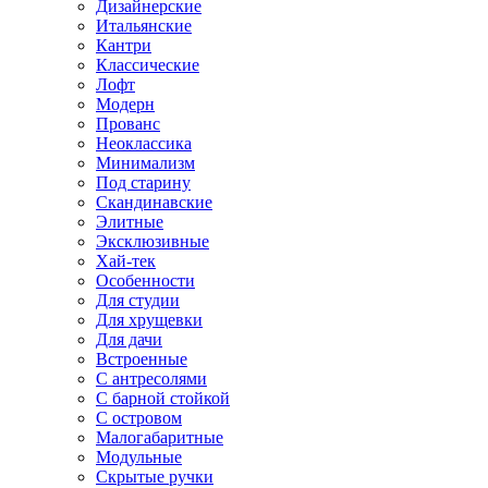
Дизайнерские
Итальянские
Кантри
Классические
Лофт
Модерн
Прованс
Неоклассика
Минимализм
Под старину
Скандинавские
Элитные
Эксклюзивные
Хай-тек
Особенности
Для студии
Для хрущевки
Для дачи
Встроенные
С антресолями
С барной стойкой
С островом
Малогабаритные
Модульные
Скрытые ручки