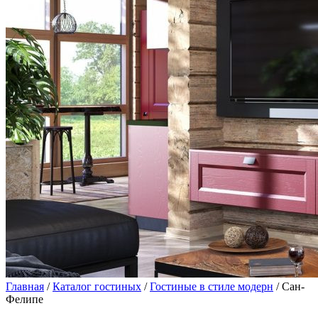
Главная
/
Каталог гостиных
/
Гостиные в стиле модерн
/ Сан-
Фелипе