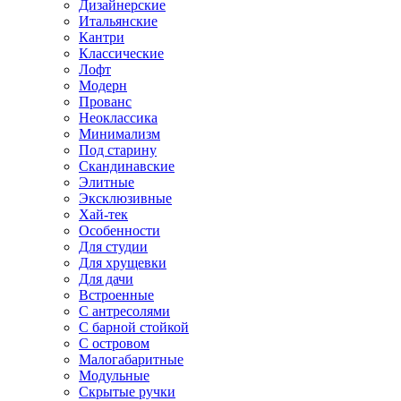
Дизайнерские
Итальянские
Кантри
Классические
Лофт
Модерн
Прованс
Неоклассика
Минимализм
Под старину
Скандинавские
Элитные
Эксклюзивные
Хай-тек
Особенности
Для студии
Для хрущевки
Для дачи
Встроенные
С антресолями
С барной стойкой
С островом
Малогабаритные
Модульные
Скрытые ручки