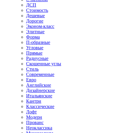
ДСП
Стоимость
Дешевые
Дорогие
Эконом-класс
Элитные
Форма
П-образные
Угловые
Прямые
Радиусные
Скошенные углы
Стиль
Современные
Евро
Английские
Дизайнерские
Итальянские
Кантри
Классические
Лофт
Модерн
Прованс
Неоклассика