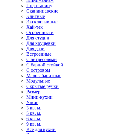
Минимализм
Под старину
Скандинавские
Элитные
Эксклюзивные
Хай-тек
Особенности
Для студии
Для хрущевки
Для дачи
Встроенные
С антресолями
С барной стойкой
С островом
Малогабаритные
Модульные
Скрытые ручки
Размер
Мини-кухни
Узкие
3 кв. м.
5 кв. м.
6 кв. м.
9 кв. м.
Все для кухни