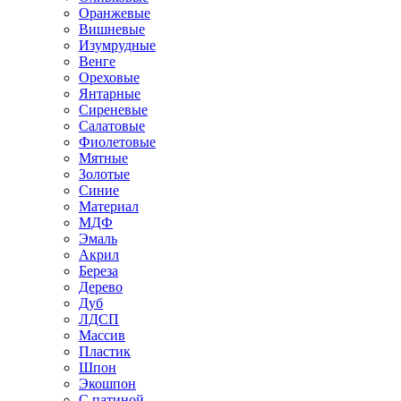
Оранжевые
Вишневые
Изумрудные
Венге
Ореховые
Янтарные
Сиреневые
Салатовые
Фиолетовые
Мятные
Золотые
Синие
Материал
МДФ
Эмаль
Акрил
Береза
Дерево
Дуб
ЛДСП
Массив
Пластик
Шпон
Экошпон
С патиной