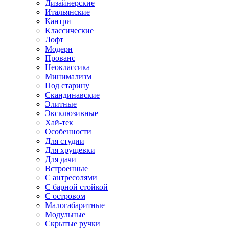
Дизайнерские
Итальянские
Кантри
Классические
Лофт
Модерн
Прованс
Неоклассика
Минимализм
Под старину
Скандинавские
Элитные
Эксклюзивные
Хай-тек
Особенности
Для студии
Для хрущевки
Для дачи
Встроенные
С антресолями
С барной стойкой
С островом
Малогабаритные
Модульные
Скрытые ручки