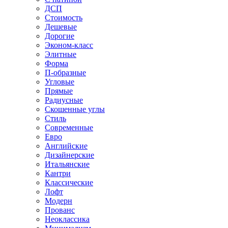
ДСП
Стоимость
Дешевые
Дорогие
Эконом-класс
Элитные
Форма
П-образные
Угловые
Прямые
Радиусные
Скошенные углы
Стиль
Современные
Евро
Английские
Дизайнерские
Итальянские
Кантри
Классические
Лофт
Модерн
Прованс
Неоклассика