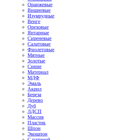
Оранжевые
Вишневые
Изумрудные
Венге
Ореховые
Янтарные
Сиреневые
Салатовые
Фиолетовые
Мятные
Золотые
Синие
Материал
МДФ
Эмаль
Акрил
Береза
Дерево
Дуб
ЛДСП
Массив
Пластик
Шпон
Экошпон
С патиной