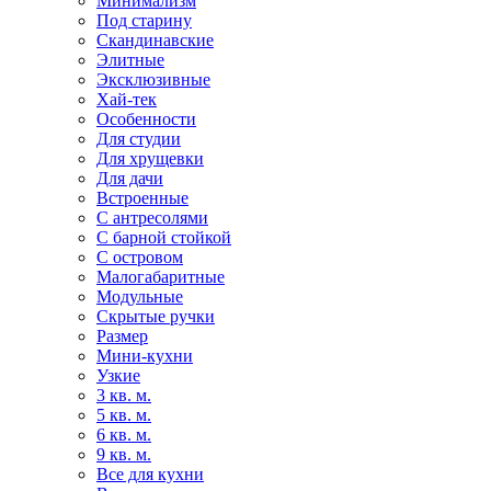
Минимализм
Под старину
Скандинавские
Элитные
Эксклюзивные
Хай-тек
Особенности
Для студии
Для хрущевки
Для дачи
Встроенные
С антресолями
С барной стойкой
С островом
Малогабаритные
Модульные
Скрытые ручки
Размер
Мини-кухни
Узкие
3 кв. м.
5 кв. м.
6 кв. м.
9 кв. м.
Все для кухни