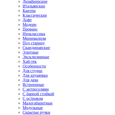
Дизайнерские
Итальянские
Кантри
Классические
Лофт
Модерн
Прованс
Неоклассика
Минимализм
Под старину
Скандинавские
Элитные
Эксклюзивные
Хай-тек
Особенности
Для студии
Для хрущевки
Для дачи
Встроенные
С антресолями
С барной стойкой
С островом
Малогабаритные
Модульные
Скрытые ручки