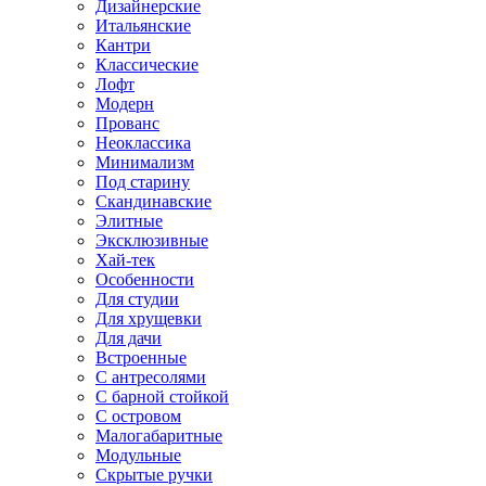
Дизайнерские
Итальянские
Кантри
Классические
Лофт
Модерн
Прованс
Неоклассика
Минимализм
Под старину
Скандинавские
Элитные
Эксклюзивные
Хай-тек
Особенности
Для студии
Для хрущевки
Для дачи
Встроенные
С антресолями
С барной стойкой
С островом
Малогабаритные
Модульные
Скрытые ручки