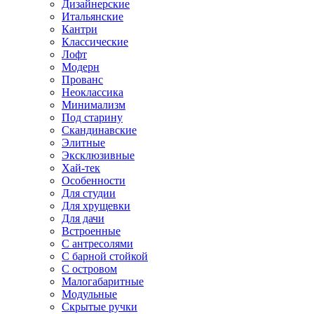
Дизайнерские
Итальянские
Кантри
Классические
Лофт
Модерн
Прованс
Неоклассика
Минимализм
Под старину
Скандинавские
Элитные
Эксклюзивные
Хай-тек
Особенности
Для студии
Для хрущевки
Для дачи
Встроенные
С антресолями
С барной стойкой
С островом
Малогабаритные
Модульные
Скрытые ручки