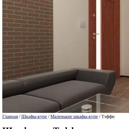
Главная
/
Шкафы-купе
/
Маленькие шкафы-купе
/ Тэффи