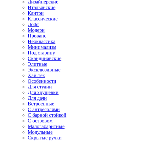
Дизайнерские
Итальянские
Кантри
Классические
Лофт
Модерн
Прованс
Неоклассика
Минимализм
Под старину
Скандинавские
Элитные
Эксклюзивные
Хай-тек
Особенности
Для студии
Для хрущевки
Для дачи
Встроенные
С антресолями
С барной стойкой
С островом
Малогабаритные
Модульные
Скрытые ручки