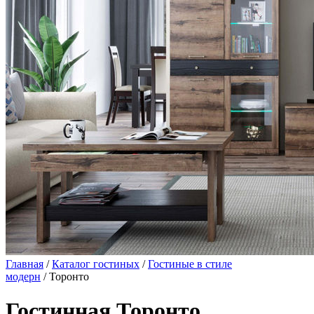
Главная
/
Каталог гостиных
/
Гостиные в стиле
модерн
/ Торонто
Гостинная Торонто