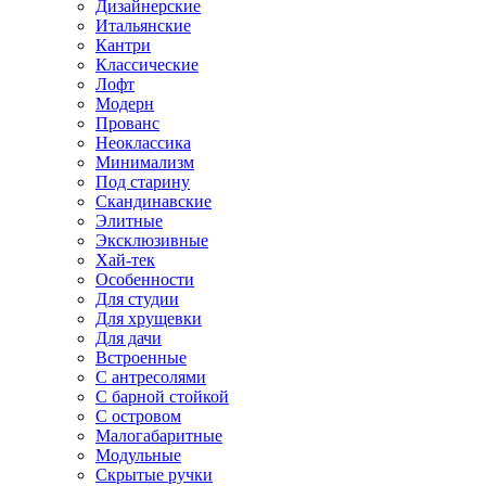
Дизайнерские
Итальянские
Кантри
Классические
Лофт
Модерн
Прованс
Неоклассика
Минимализм
Под старину
Скандинавские
Элитные
Эксклюзивные
Хай-тек
Особенности
Для студии
Для хрущевки
Для дачи
Встроенные
С антресолями
С барной стойкой
С островом
Малогабаритные
Модульные
Скрытые ручки