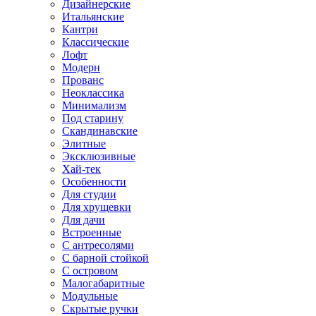
Дизайнерские
Итальянские
Кантри
Классические
Лофт
Модерн
Прованс
Неоклассика
Минимализм
Под старину
Скандинавские
Элитные
Эксклюзивные
Хай-тек
Особенности
Для студии
Для хрущевки
Для дачи
Встроенные
С антресолями
С барной стойкой
С островом
Малогабаритные
Модульные
Скрытые ручки