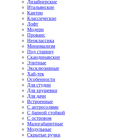
Дизайнерские
Итальянские
Кантри
Классические
Лофт
Модерн
Прованс
Неоклассика
Минимализм
Под старину
Скандинавские
Элитные
Эксклюзивные
Хай-тек
Особенности
Для студии
Для хрущевки
Для дачи
Встроенные
С антресолями
С барной стойкой
С островом
Малогабаритные
Модульные
Скрытые ручки