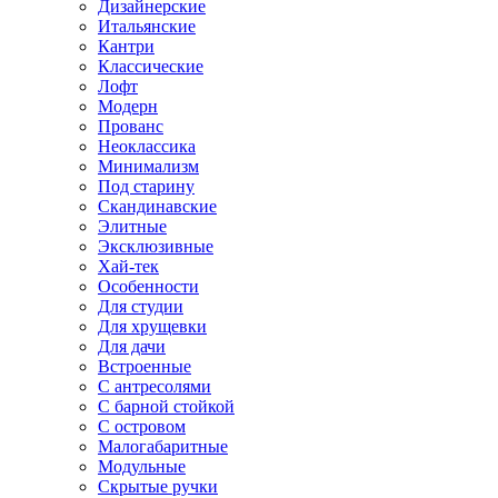
Дизайнерские
Итальянские
Кантри
Классические
Лофт
Модерн
Прованс
Неоклассика
Минимализм
Под старину
Скандинавские
Элитные
Эксклюзивные
Хай-тек
Особенности
Для студии
Для хрущевки
Для дачи
Встроенные
С антресолями
С барной стойкой
С островом
Малогабаритные
Модульные
Скрытые ручки