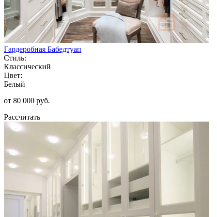
Гардеробная Бабедтуап
Стиль:
Классический
Цвет:
Белый
от 80 000 руб.
Рассчитать