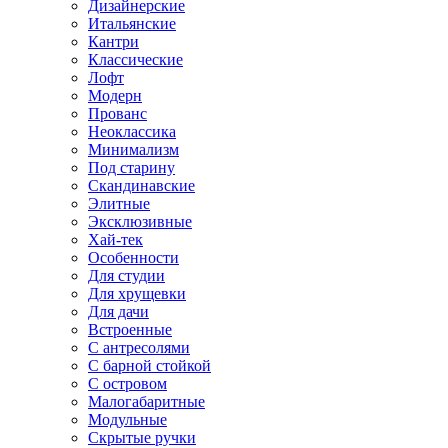
Дизайнерские
Итальянские
Кантри
Классические
Лофт
Модерн
Прованс
Неоклассика
Минимализм
Под старину
Скандинавские
Элитные
Эксклюзивные
Хай-тек
Особенности
Для студии
Для хрущевки
Для дачи
Встроенные
С антресолями
С барной стойкой
С островом
Малогабаритные
Модульные
Скрытые ручки