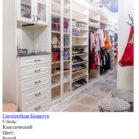
Гардеробная Базавлук
Стиль:
Классический
Цвет:
Белый