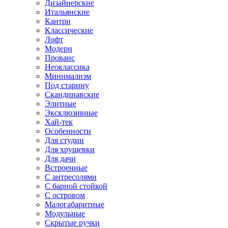
Дизайнерские
Итальянские
Кантри
Классические
Лофт
Модерн
Прованс
Неоклассика
Минимализм
Под старину
Скандинавские
Элитные
Эксклюзивные
Хай-тек
Особенности
Для студии
Для хрущевки
Для дачи
Встроенные
С антресолями
С барной стойкой
С островом
Малогабаритные
Модульные
Скрытые ручки