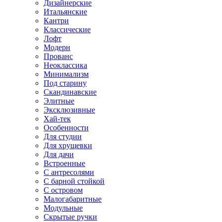
Дизайнерские
Итальянские
Кантри
Классические
Лофт
Модерн
Прованс
Неоклассика
Минимализм
Под старину
Скандинавские
Элитные
Эксклюзивные
Хай-тек
Особенности
Для студии
Для хрущевки
Для дачи
Встроенные
С антресолями
С барной стойкой
С островом
Малогабаритные
Модульные
Скрытые ручки