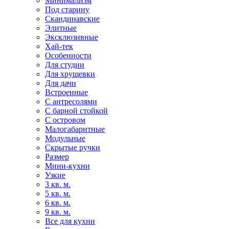
Минимализм
Под старину
Скандинавские
Элитные
Эксклюзивные
Хай-тек
Особенности
Для студии
Для хрущевки
Для дачи
Встроенные
С антресолями
С барной стойкой
С островом
Малогабаритные
Модульные
Скрытые ручки
Размер
Мини-кухни
Узкие
3 кв. м.
5 кв. м.
6 кв. м.
9 кв. м.
Все для кухни