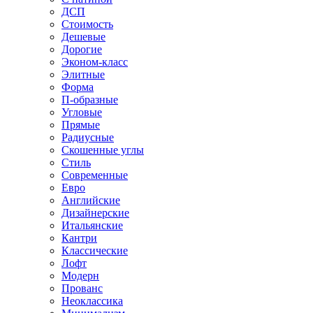
ДСП
Стоимость
Дешевые
Дорогие
Эконом-класс
Элитные
Форма
П-образные
Угловые
Прямые
Радиусные
Скошенные углы
Стиль
Современные
Евро
Английские
Дизайнерские
Итальянские
Кантри
Классические
Лофт
Модерн
Прованс
Неоклассика