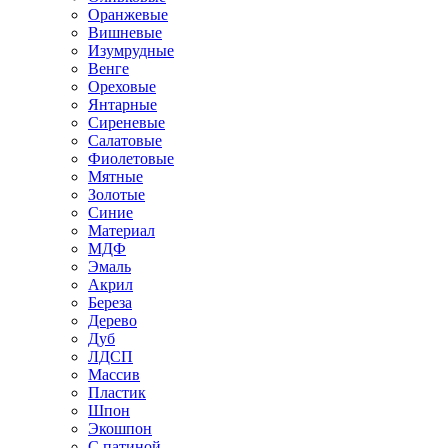
Оранжевые
Вишневые
Изумрудные
Венге
Ореховые
Янтарные
Сиреневые
Салатовые
Фиолетовые
Мятные
Золотые
Синие
Материал
МДФ
Эмаль
Акрил
Береза
Дерево
Дуб
ЛДСП
Массив
Пластик
Шпон
Экошпон
С патиной