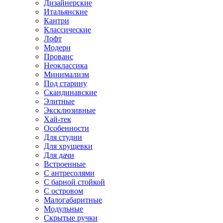
Дизайнерские
Итальянские
Кантри
Классические
Лофт
Модерн
Прованс
Неоклассика
Минимализм
Под старину
Скандинавские
Элитные
Эксклюзивные
Хай-тек
Особенности
Для студии
Для хрущевки
Для дачи
Встроенные
С антресолями
С барной стойкой
С островом
Малогабаритные
Модульные
Скрытые ручки