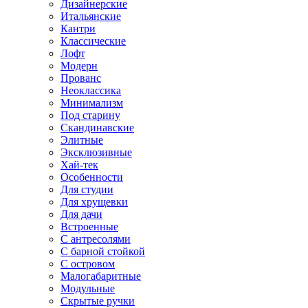
Дизайнерские
Итальянские
Кантри
Классические
Лофт
Модерн
Прованс
Неоклассика
Минимализм
Под старину
Скандинавские
Элитные
Эксклюзивные
Хай-тек
Особенности
Для студии
Для хрущевки
Для дачи
Встроенные
С антресолями
С барной стойкой
С островом
Малогабаритные
Модульные
Скрытые ручки