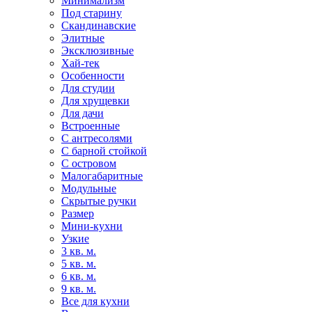
Минимализм
Под старину
Скандинавские
Элитные
Эксклюзивные
Хай-тек
Особенности
Для студии
Для хрущевки
Для дачи
Встроенные
С антресолями
С барной стойкой
С островом
Малогабаритные
Модульные
Скрытые ручки
Размер
Мини-кухни
Узкие
3 кв. м.
5 кв. м.
6 кв. м.
9 кв. м.
Все для кухни