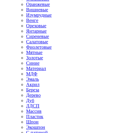
Оранжевые
Вишневые
Изумрудные
Венге
Ореховые
Янтарные
Сиреневые
Салатовые
Фиолетовые
Мятные
Золотые
Синие
Материал
МДФ
Эмаль
Акрил
Береза
Дерево
Дуб
ЛДСП
Массив
Пластик
Шпон
Экошпон
С патиной