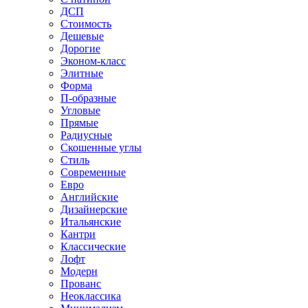
ДСП
Стоимость
Дешевые
Дорогие
Эконом-класс
Элитные
Форма
П-образные
Угловые
Прямые
Радиусные
Скошенные углы
Стиль
Современные
Евро
Английские
Дизайнерские
Итальянские
Кантри
Классические
Лофт
Модерн
Прованс
Неоклассика