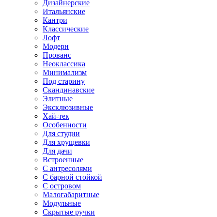
Дизайнерские
Итальянские
Кантри
Классические
Лофт
Модерн
Прованс
Неоклассика
Минимализм
Под старину
Скандинавские
Элитные
Эксклюзивные
Хай-тек
Особенности
Для студии
Для хрущевки
Для дачи
Встроенные
С антресолями
С барной стойкой
С островом
Малогабаритные
Модульные
Скрытые ручки