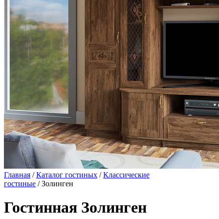
Главная
/
Каталог гостиных
/
Классические
гостиные
/ Золинген
Гостинная Золинген