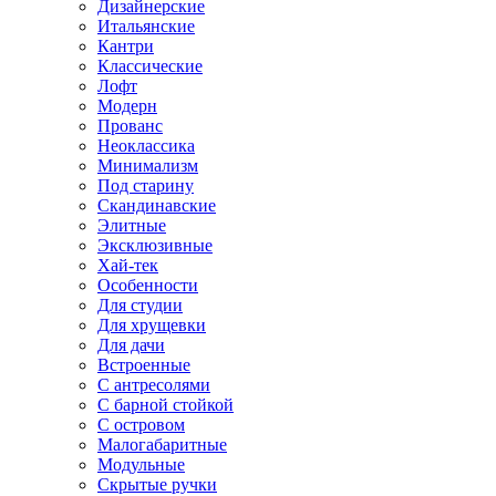
Дизайнерские
Итальянские
Кантри
Классические
Лофт
Модерн
Прованс
Неоклассика
Минимализм
Под старину
Скандинавские
Элитные
Эксклюзивные
Хай-тек
Особенности
Для студии
Для хрущевки
Для дачи
Встроенные
С антресолями
С барной стойкой
С островом
Малогабаритные
Модульные
Скрытые ручки