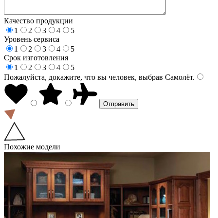
Качество продукции
1
2
3
4
5
Уровень сервиса
1
2
3
4
5
Срок изготовления
1
2
3
4
5
Пожалуйста, докажите, что вы человек, выбрав
Самолёт
.
Похожие модели