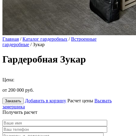
Главная
/
Каталог гардеробных
/
Встроенные
гардеробные
/ Зукар
Гардеробная Зукар
Цена:
от 200 000
руб.
Добавить в корзину
Расчет цены
Вызвать
Заказать
замерщика
Получить расчет