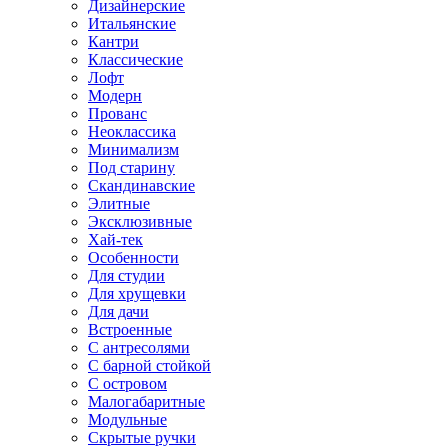
Дизайнерские
Итальянские
Кантри
Классические
Лофт
Модерн
Прованс
Неоклассика
Минимализм
Под старину
Скандинавские
Элитные
Эксклюзивные
Хай-тек
Особенности
Для студии
Для хрущевки
Для дачи
Встроенные
С антресолями
С барной стойкой
С островом
Малогабаритные
Модульные
Скрытые ручки