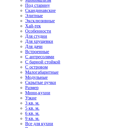
Минимализм
Под старину
Скандинавские
Элитные
Эксклюзивные
Хай-тек
Особенности
Для студии
Для хрущевки
Для дачи
Встроенные
С антресолями
С барной стойкой
С островом
Малогабаритные
Модульные
Скрытые ручки
Размер
Мини-кухни
Узкие
3 кв. м.
5 кв. м.
6 кв. м.
9 кв. м.
Все для кухни