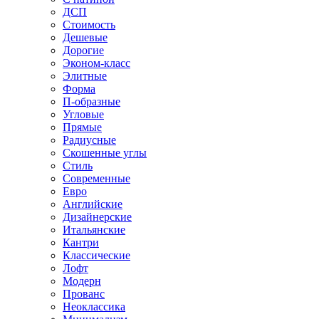
ДСП
Стоимость
Дешевые
Дорогие
Эконом-класс
Элитные
Форма
П-образные
Угловые
Прямые
Радиусные
Скошенные углы
Стиль
Современные
Евро
Английские
Дизайнерские
Итальянские
Кантри
Классические
Лофт
Модерн
Прованс
Неоклассика