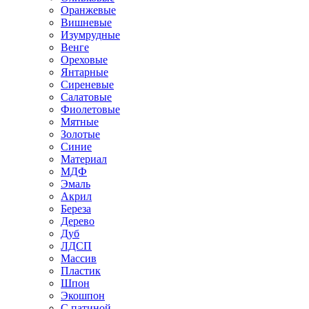
Оранжевые
Вишневые
Изумрудные
Венге
Ореховые
Янтарные
Сиреневые
Салатовые
Фиолетовые
Мятные
Золотые
Синие
Материал
МДФ
Эмаль
Акрил
Береза
Дерево
Дуб
ЛДСП
Массив
Пластик
Шпон
Экошпон
С патиной