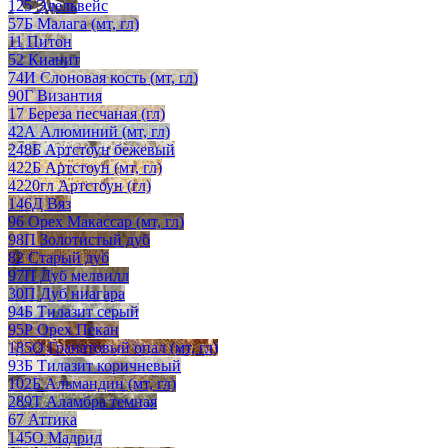
125 Эдельвейс
57Б Малага (мт, гл)
11 Питон
52 Кианит
74И Слоновая кость (мт, гл)
90Г Византия
17 Береза песчаная (гл)
42А Алюминий (мт, гл)
248Б Артстоун бежевый
422Б Артстоун (мт, гл)
4220гл Артстоун (гл)
146Д Вяз
96 Орех Макассар (мт, гл)
98П Золотистый дуб
82 Старый дуб
97П Дуб мелвилл
30П Дуб ниагара
94Б Тилазит серый
95Р Орех Пекан
185О Гранатовый опал (мт, гл)
93Б Тилазит коричневый
102Б Альмандин (мт, гл)
289Т Аламбра темная
67 Аттика
145О Мадрид