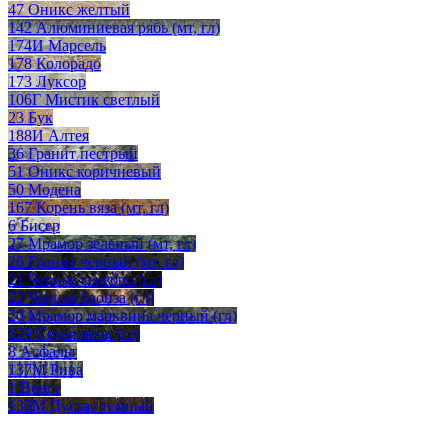
47 Оникс желтый
142 Алюминиевая рябь (мт, гл)
174И Марсель
178 Колорадо
173 Луксор
106Г Мистик светлый
23 Бук
188И Алтея
36 Гранит пестрый
51 Оникс коричневый
50 Модена
167 Корень вяза (мт, гл)
6 Бисер
27 Мрамор зеленый (мт, гл)
26 Гранит черный (мт, гл)
21 Черное серебро (гл)
22 Черная бронза (гл)
20 Мрамор марквина черный (гл)
129 Седая ночь (гл)
8 Асфальт
137М Рива
1 Венге
135М Дуглас темный