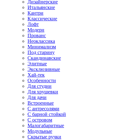
Дизайнерские
Итальянские
Кантри
Классические
Лофт
Модерн
Прованс
Неоклассика
Минимализм
Под старину
Скандинавские
Элитные
Эксклюзивные
Хай-тек
Особенности
Для студии
Для хрущевки
Для дачи
Встроенные
С антресолями
С барной стойкой
С островом
Малогабаритные
Модульные
Скрытые ручки