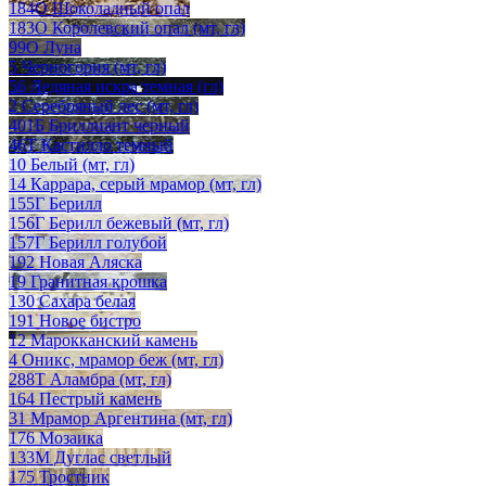
184О Шоколадный опал
183О Королевский опал (мт, гл)
99О Луна
5 Черногория (мт, гл)
56 Ледяная искра темная (гл)
2 Серебряный лес (мт, гл)
401Б Бриллиант черный
46Т Кастилло темный
10 Белый (мт, гл)
14 Каррара, серый мрамор (мт, гл)
155Г Берилл
156Г Берилл бежевый (мт, гл)
157Г Берилл голубой
192 Новая Аляска
19 Гранитная крошка
130 Сахара белая
191 Новое бистро
12 Марокканский камень
4 Оникс, мрамор беж (мт, гл)
288Т Аламбра (мт, гл)
164 Пестрый камень
31 Мрамор Аргентина (мт, гл)
176 Мозаика
133М Дуглас светлый
175 Тростник