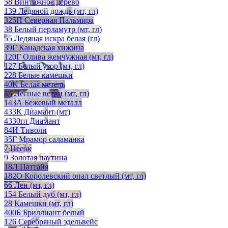
58 Винтажное дерево
139 Ледяной дождь (мт, гл)
325П Северная Пальмира
38 Белый перламутр (мт, гл)
55 Ледяная искра белая (гл)
39Г Канадская хижина
120Г Олива жемчужная (мт, гл)
127 Белый узор (мт, гл)
228 Белые камешки
40K Белая метель
45 Лесные ветви (мт, гл)
143А Бежевый металл
433К Диамант (мт)
4330гл Диамант
84И Тиволи
35Г Мрамор саламанка
7 Песок
9 Золотая паутина
18Л Паттайя
182О Королевский опал светлый (мт, гл)
66 Лен (мт, гл)
154 Белый дуб (мт, гл)
28 Камешки (мт, гл)
400Б Бриллиант белый
126 Серебряный эдельвейс