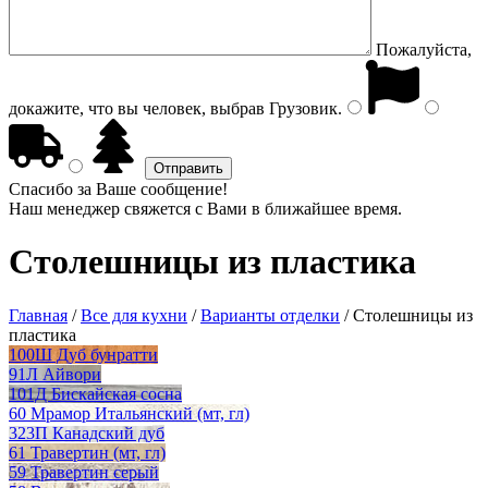
Пожалуйста,
докажите, что вы человек, выбрав
Грузовик
.
Спасибо за Ваше сообщение!
Наш менеджер свяжется с Вами в ближайшее время.
Столешницы из пластика
Главная
/
Все для кухни
/
Варианты отделки
/
Столешницы из
пластика
100Ш Дуб бунратти
91Л Айвори
101Д Бискайская сосна
60 Мрамор Итальянский (мт, гл)
323П Канадский дуб
61 Травертин (мт, гл)
59 Травертин серый