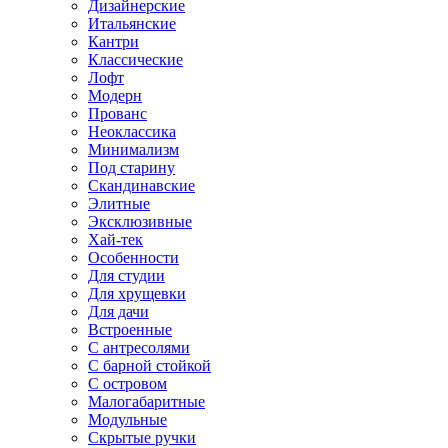
Дизайнерские
Итальянские
Кантри
Классические
Лофт
Модерн
Прованс
Неоклассика
Минимализм
Под старину
Скандинавские
Элитные
Эксклюзивные
Хай-тек
Особенности
Для студии
Для хрущевки
Для дачи
Встроенные
С антресолями
С барной стойкой
С островом
Малогабаритные
Модульные
Скрытые ручки