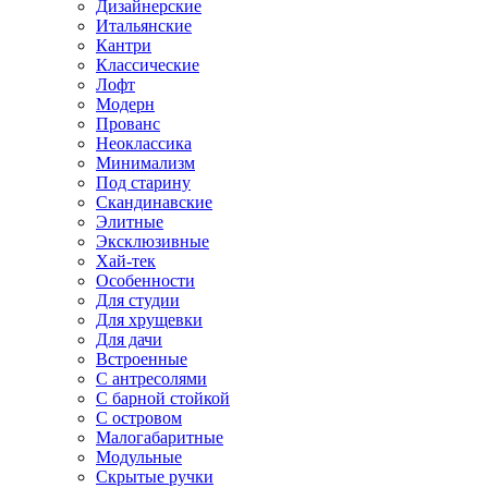
Дизайнерские
Итальянские
Кантри
Классические
Лофт
Модерн
Прованс
Неоклассика
Минимализм
Под старину
Скандинавские
Элитные
Эксклюзивные
Хай-тек
Особенности
Для студии
Для хрущевки
Для дачи
Встроенные
С антресолями
С барной стойкой
С островом
Малогабаритные
Модульные
Скрытые ручки