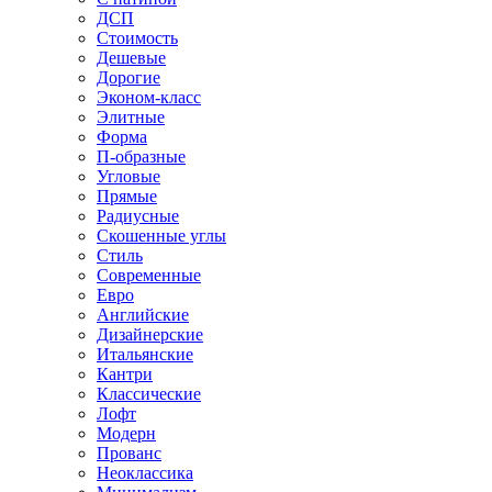
ДСП
Стоимость
Дешевые
Дорогие
Эконом-класс
Элитные
Форма
П-образные
Угловые
Прямые
Радиусные
Скошенные углы
Стиль
Современные
Евро
Английские
Дизайнерские
Итальянские
Кантри
Классические
Лофт
Модерн
Прованс
Неоклассика