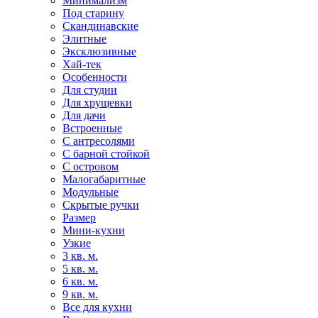
Минимализм
Под старину
Скандинавские
Элитные
Эксклюзивные
Хай-тек
Особенности
Для студии
Для хрущевки
Для дачи
Встроенные
С антресолями
С барной стойкой
С островом
Малогабаритные
Модульные
Скрытые ручки
Размер
Мини-кухни
Узкие
3 кв. м.
5 кв. м.
6 кв. м.
9 кв. м.
Все для кухни