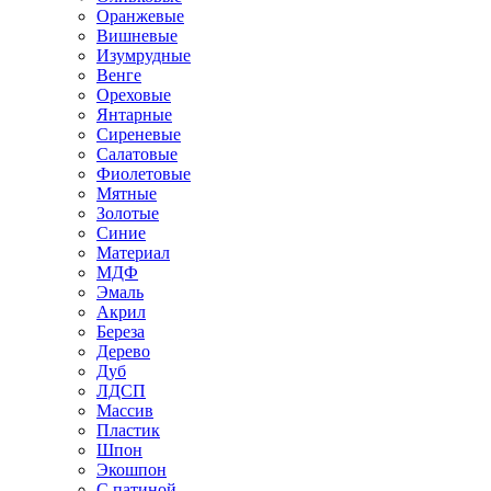
Оранжевые
Вишневые
Изумрудные
Венге
Ореховые
Янтарные
Сиреневые
Салатовые
Фиолетовые
Мятные
Золотые
Синие
Материал
МДФ
Эмаль
Акрил
Береза
Дерево
Дуб
ЛДСП
Массив
Пластик
Шпон
Экошпон
С патиной