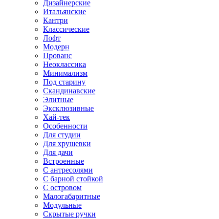
Дизайнерские
Итальянские
Кантри
Классические
Лофт
Модерн
Прованс
Неоклассика
Минимализм
Под старину
Скандинавские
Элитные
Эксклюзивные
Хай-тек
Особенности
Для студии
Для хрущевки
Для дачи
Встроенные
С антресолями
С барной стойкой
С островом
Малогабаритные
Модульные
Скрытые ручки