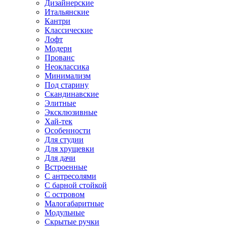
Дизайнерские
Итальянские
Кантри
Классические
Лофт
Модерн
Прованс
Неоклассика
Минимализм
Под старину
Скандинавские
Элитные
Эксклюзивные
Хай-тек
Особенности
Для студии
Для хрущевки
Для дачи
Встроенные
С антресолями
С барной стойкой
С островом
Малогабаритные
Модульные
Скрытые ручки