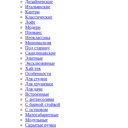
Дизайнерские
Итальянские
Кантри
Классические
Лофт
Модерн
Прованс
Неоклассика
Минимализм
Под старину
Скандинавские
Элитные
Эксклюзивные
Хай-тек
Особенности
Для студии
Для хрущевки
Для дачи
Встроенные
С антресолями
С барной стойкой
С островом
Малогабаритные
Модульные
Скрытые ручки