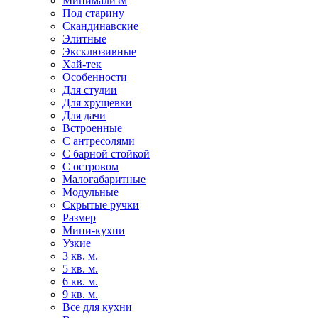
Минимализм
Под старину
Скандинавские
Элитные
Эксклюзивные
Хай-тек
Особенности
Для студии
Для хрущевки
Для дачи
Встроенные
С антресолями
С барной стойкой
С островом
Малогабаритные
Модульные
Скрытые ручки
Размер
Мини-кухни
Узкие
3 кв. м.
5 кв. м.
6 кв. м.
9 кв. м.
Все для кухни