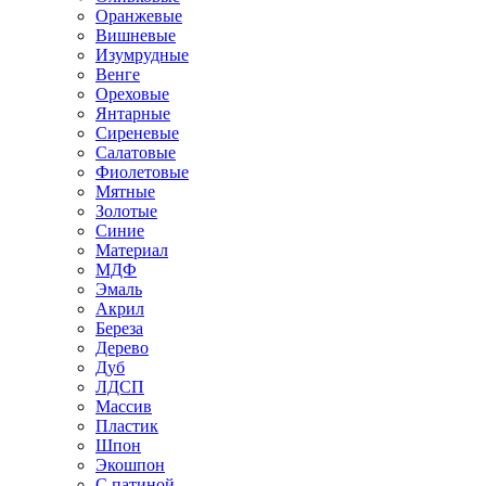
Оранжевые
Вишневые
Изумрудные
Венге
Ореховые
Янтарные
Сиреневые
Салатовые
Фиолетовые
Мятные
Золотые
Синие
Материал
МДФ
Эмаль
Акрил
Береза
Дерево
Дуб
ЛДСП
Массив
Пластик
Шпон
Экошпон
С патиной