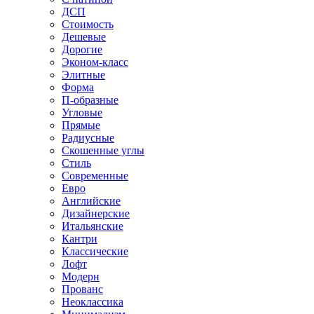
ДСП
Стоимость
Дешевые
Дорогие
Эконом-класс
Элитные
Форма
П-образные
Угловые
Прямые
Радиусные
Скошенные углы
Стиль
Современные
Евро
Английские
Дизайнерские
Итальянские
Кантри
Классические
Лофт
Модерн
Прованс
Неоклассика