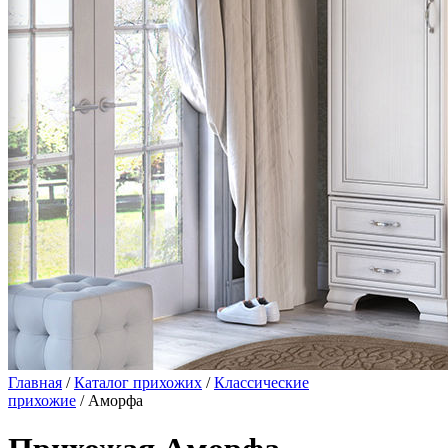
Главная
/
Каталог прихожих
/
Классические
прихожие
/ Аморфа