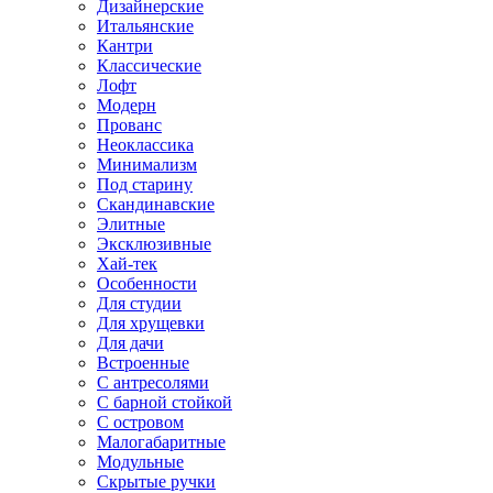
Дизайнерские
Итальянские
Кантри
Классические
Лофт
Модерн
Прованс
Неоклассика
Минимализм
Под старину
Скандинавские
Элитные
Эксклюзивные
Хай-тек
Особенности
Для студии
Для хрущевки
Для дачи
Встроенные
С антресолями
С барной стойкой
С островом
Малогабаритные
Модульные
Скрытые ручки