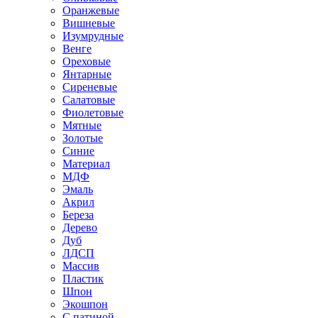
Оранжевые
Вишневые
Изумрудные
Венге
Ореховые
Янтарные
Сиреневые
Салатовые
Фиолетовые
Мятные
Золотые
Синие
Материал
МДФ
Эмаль
Акрил
Береза
Дерево
Дуб
ЛДСП
Массив
Пластик
Шпон
Экошпон
С патиной