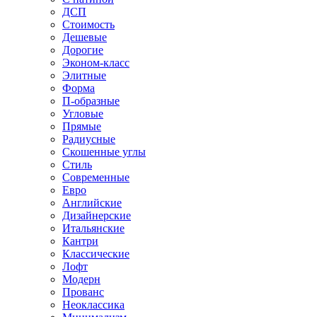
ДСП
Стоимость
Дешевые
Дорогие
Эконом-класс
Элитные
Форма
П-образные
Угловые
Прямые
Радиусные
Скошенные углы
Стиль
Современные
Евро
Английские
Дизайнерские
Итальянские
Кантри
Классические
Лофт
Модерн
Прованс
Неоклассика