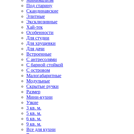
Минимализм
Под старину
Скандинавские
Элитные
Эксклюзивные
Хай-тек
Особенности
Для студии
Для хрущевки
Для дачи
Встроенные
С антресолями
С барной стойкой
С островом
Малогабаритные
Модульные
Скрытые ручки
Размер
Мини-кухни
Узкие
3 кв. м.
5 кв. м.
6 кв. м.
9 кв. м.
Все для кухни