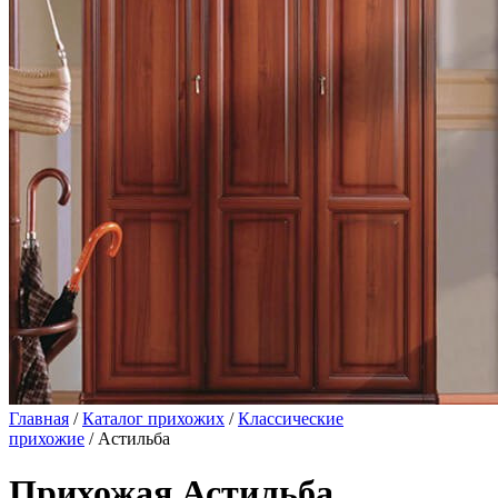
Главная
/
Каталог прихожих
/
Классические
прихожие
/ Астильба
Прихожая Астильба