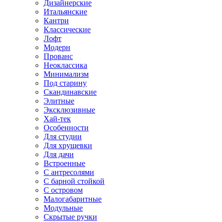
Дизайнерские
Итальянские
Кантри
Классические
Лофт
Модерн
Прованс
Неоклассика
Минимализм
Под старину
Скандинавские
Элитные
Эксклюзивные
Хай-тек
Особенности
Для студии
Для хрущевки
Для дачи
Встроенные
С антресолями
С барной стойкой
С островом
Малогабаритные
Модульные
Скрытые ручки