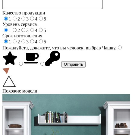
Качество продукции
1
2
3
4
5
Уровень сервиса
1
2
3
4
5
Срок изготовления
1
2
3
4
5
Пожалуйста, докажите, что вы человек, выбрав
Чашку
.
Похожие модели