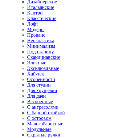
Дизайнерские
Итальянские
Кантри
Классические
Лофт
Модерн
Прованс
Неоклассика
Минимализм
Под старину
Скандинавские
Элитные
Эксклюзивные
Хай-тек
Особенности
Для студии
Для хрущевки
Для дачи
Встроенные
С антресолями
С барной стойкой
С островом
Малогабаритные
Модульные
Скрытые ручки