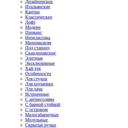
Дизайнерские
Итальянские
Кантри
Классические
Лофт
Модерн
Прованс
Неоклассика
Минимализм
Под старину
Скандинавские
Элитные
Эксклюзивные
Хай-тек
Особенности
Для студии
Для хрущевки
Для дачи
Встроенные
С антресолями
С барной стойкой
С островом
Малогабаритные
Модульные
Скрытые ручки