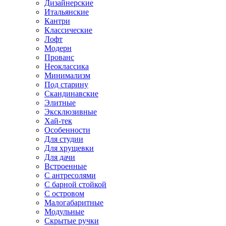
Дизайнерские
Итальянские
Кантри
Классические
Лофт
Модерн
Прованс
Неоклассика
Минимализм
Под старину
Скандинавские
Элитные
Эксклюзивные
Хай-тек
Особенности
Для студии
Для хрущевки
Для дачи
Встроенные
С антресолями
С барной стойкой
С островом
Малогабаритные
Модульные
Скрытые ручки