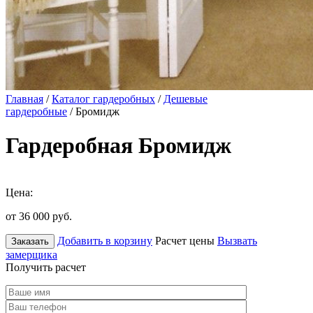
Главная
/
Каталог гардеробных
/
Дешевые
гардеробные
/ Бромидж
Гардеробная Бромидж
Цена:
от 36 000
руб.
Добавить в корзину
Расчет цены
Вызвать
Заказать
замерщика
Получить расчет