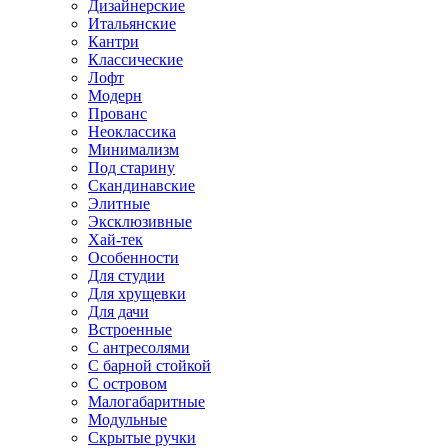
Дизайнерские
Итальянские
Кантри
Классические
Лофт
Модерн
Прованс
Неоклассика
Минимализм
Под старину
Скандинавские
Элитные
Эксклюзивные
Хай-тек
Особенности
Для студии
Для хрущевки
Для дачи
Встроенные
С антресолями
С барной стойкой
С островом
Малогабаритные
Модульные
Скрытые ручки